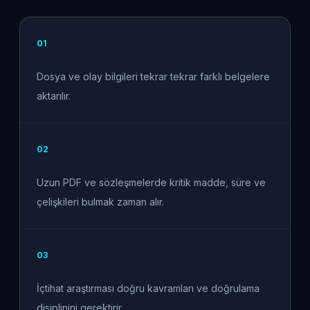
0
1
Dosya ve olay bilgileri tekrar tekrar farklı belgelere
aktarılır.
0
2
Uzun PDF ve sözleşmelerde kritik madde, süre ve
çelişkileri bulmak zaman alır.
0
3
İçtihat araştırması doğru kavramları ve doğrulama
disiplinini gerektirir.